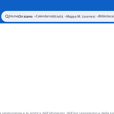
|
Home
Chi siamo
Calendario
Attività
Mappa M. Livornesi
Biblioteca
a promozione e la pratica dell’alpinismo, dell’escursionismo e della s