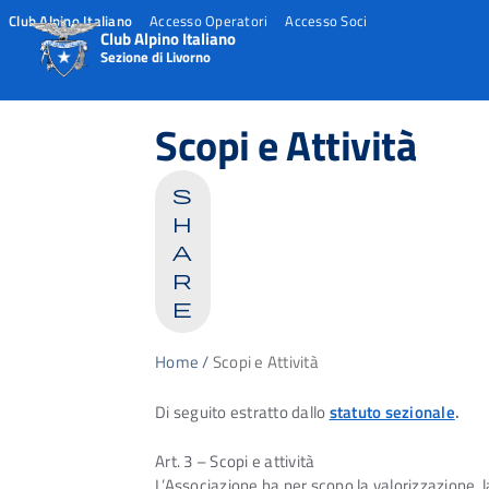
Club Alpino Italiano
Accesso Operatori
Accesso Soci
Club Alpino Italiano
Sezione di Livorno
Skip
to
Scopi e Attività
content
s
h
a
r
e
Home
/
Scopi e Attività
Di seguito estratto dallo
statuto sezionale
.
Art. 3 – Scopi e attività
L’Associazione ha per scopo la valorizzazione, l