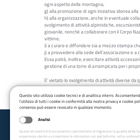
ogni aspetto della montagna;
g) alla promozione di ogni iniziativa idonea all
h) alla organizzazione, anche in eventuale collab
svolgimento di attività alpinistiche, escursionis
giovanile, nonché a collaborare con il Corpo Naz
vittime;
i) a curare e diffondere sia a mezzo stampa che i
j) a provvedere alla sede dell’associazione e a c
Essa potrà, inoltre, esercitare attività accesso
gestione di una torre di arrampicata per i propri
E’ vietato lo svolgimento di attività diverse d
Questo sito utilizza cookie tecnici e di analitica interni. Acconsenten
l'utilizzo di tutti i cookie in conformità alla nostra privacy e cookie poli
consenso può essere revocato in qualsiasi momento.
Analisi
Club Alpino Italiano
Questi strumenti di tracciamento ci permettono di migliorare la qualità della t
Sezione di Livorno
esperienza utente e consentono le interazioni con piattaforme, reti e contenuti