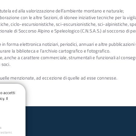
a tutela ed alla valorizzazione dell’ambiente montano e naturale;
orazione con le altre Sezioni, di idonee iniziative tecniche per la vigil
tiche, ciclo-escursionistiche, sci-escursionistiche, sci-alpinistiche, sp
ionale di Soccorso Alpino e Speleologico (C.N.S.A.S.) al soccorso di per
n forma elettronica notiziari, periodici, annuari e altre pubblicazioni 
urare la biblioteca e l’archivio cartografico e fotografico.
rie, anche a carattere commerciale, strumentali e funzionali al consegui
 soci.
a quelle menzionate, ad eccezione di quelle ad esse connesse.
do accetti
cy. Il
ua
 esterni.