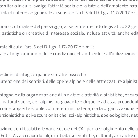
itorio in cui si svolge l’attività sociale e la tutela dell’ambiente natu
tività di interesse generale ai sensi dell’art. 5 del D. Lgs. 117/2017 e 
imonio culturale e del paesaggio, ai sensi del decreto legislativo 22 g
, artistiche o ricreative di interesse sociale, incluse attività, anche ed
ale di cui all’art. 5 del D. Lgs. 117/2017 e s.m.i.;
dia e al miglioramento delle condizioni dell’ambiente e all’utilizzazione
estione di rifugi, capanne sociali e bivacchi;
nutenzione dei sentieri, delle opere alpine e delle attrezzature alpinis
tagna e alla organizzazione di iniziative e attività alpinistiche, escurs
e, naturalistiche, dell’alpinismo giovanile e di quelle ad esse propedeu
con le apposite scuole competenti in materia, o alla organizzazione e 
ursionistiche, sci-escursionistiche, sci-alpinistiche, speleologiche, nat
zione con i titolati e le varie scuole del CAI, per lo svolgimento delle atti
ti e Associazioni locali, di attività scientifiche, culturali, artistiche 