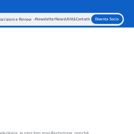
Iscrizioni e Rinnovi
Newsletter
News
Utilità
Contatti
Diventa Socio
peleologia, in ogni loro manifestazione, nonché