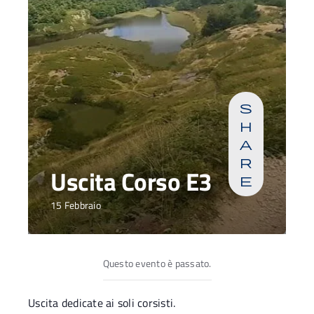
s
h
a
r
Uscita Corso E3
e
15 Febbraio
Questo evento è passato.
Uscita dedicate ai soli corsisti.