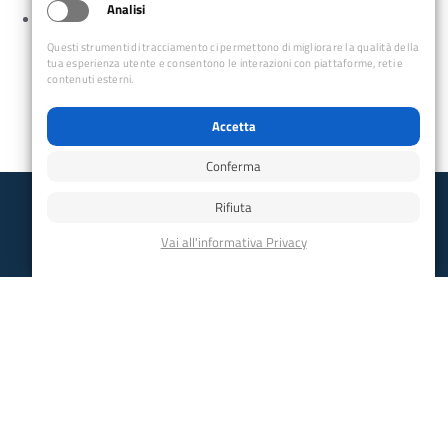
Analisi
APP iNaturalist e il Progetto Biodiversità Selvatica
dei Monti Livornesi
Questi strumenti di tracciamento ci permettono di migliorare la qualità della
tua esperienza utente e consentono le interazioni con piattaforme, reti e
contenuti esterni.
Accetta
Conferma
Rifiuta
Club Alpino Italiano
Sezione di Livorno
email:
livorno@cai.it
pec:
livorno@pec.cai.it
Facebook
-
Youtube
cf: 92093620497
Via G. M. Terreni, 4
Livorno - 57122
Collegamenti Rapidi
Club Alpino Italiano
Accesso Operatori