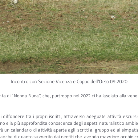
Incontro con Sezione Vicenza e Coppo dell’Orso 09.2020
spinta di “Nonna Nuna”, che, purtroppo nel 2022 ci ha lasciato alla v
diffondere tra i propri iscritti, attraverso adeguate attività escursio
 e la più approfondita conoscenza degli aspetti naturalistico ambien
 un calendario di attività aperte agli iscritti al gruppo ed ai simpatiz
che di quanto suggerito dai neofiti che, avendo maggiore occhio crit