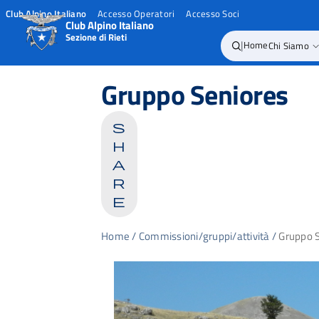
Club Alpino Italiano
Accesso Operatori
Accesso Soci
Club Alpino Italiano
Sezione di Rieti
|
Home
Chi Siamo
Skip
to
Gruppo Seniores
content
s
h
a
r
e
Home
/
Commissioni/gruppi/attività
/
Gruppo 