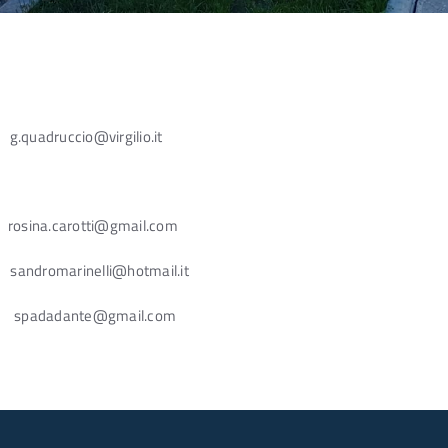
adruccio@virgilio.it
na.carotti@gmail.com
dromarinelli@hotmail.it
spadadante@gmail.com