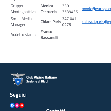
Gruppo
Monica
339
monic@europe.
Montagnattiva
Festuccia
3539435
Social Media
347 041
Chiara Paris
chiara.1.paris@g
Manager
0275
Franco
Addetto stampa
–
–
Bassanelli
Club Alpino Italiano
Sezione di Rieti
Seguici
Facebook
Instagram
YouTube