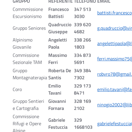
GRUPPO
REFERENTE
TELEFONO
EMAIL
Commmissione
Francesco
347 513
battisti.frances
Escursionismo
Battisti
3030
Quadruccio
339 620
Gruppo Seniores
g.quadruccio@virg
Giuseppe
4682
Alpinismo
Angeletti
338 266
angelettipaola@li
Giovanile
Paola
1803
Commissione
Massimo
334 873
ferri.massimo75
Sezionale TAM
Ferri
5691
Gruppo
Roberta De
349 384
robyro78@gmail
Montagnaterapia
Santis
7302
Emilio
329 173
Coro
emilio.tavani@fa
Tavani
8471
Gruppo Sentieri
Giovanni
328 169
ninogio2002@libe
e Cartografia
Fornara
2102
Commissione
Gabriele
329
Rifugi e Opere
gabrielefestucci
Festuccia
1668103
Alpine