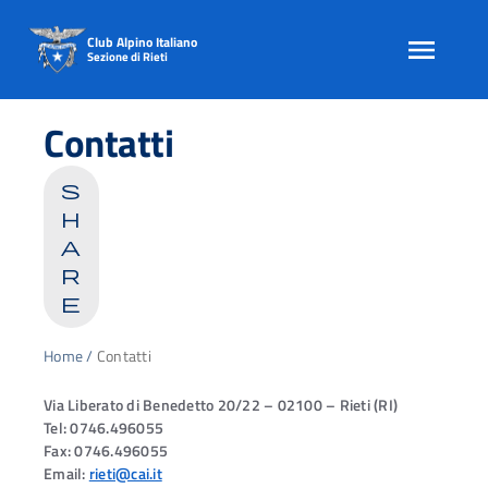
Club Alpino Italiano
Sezione di Rieti
Skip
to
Contatti
content
s
h
a
r
e
Home
/
Contatti
Via Liberato di Benedetto 20/22 – 02100 – Rieti (RI)
Tel: 0746.496055
Fax: 0746.496055
Email:
rieti@cai.it