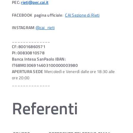
PEC:
rieti@pec.cai.it
FACEBOOK
pagina ufficiale
:
CAI Sezione di Rieti
INSTAGRAM
@cai_rieti
______________
CF: 80016860571
PI: 00830810578
Banca Intesa SanPaolo IBAN:
IT68M0306914603100000003980
APERTURA SEDE
Mercoledì e Venerdì dalle ore 18:30 alle
ore 20:00
______________
Referenti