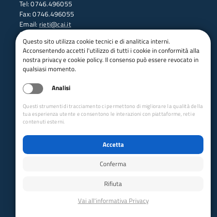
Tel: 0746.496055
Fax: 0746.496055
Email:
rieti@cai.it
PEC:
rieti@pec.cai.it
Questo sito utilizza cookie tecnici e di analitica interni.
Acconsentendo accetti l'utilizzo di tutti i cookie in conformità alla
nostra privacy e cookie policy. Il consenso può essere revocato in
Dove siamo
qualsiasi momento.
Analisi
Questi strumenti di tracciamento ci permettono di migliorare la qualità della
tua esperienza utente e consentono le interazioni con piattaforme, reti e
contenuti esterni.
Accetta
Conferma
Rifiuta