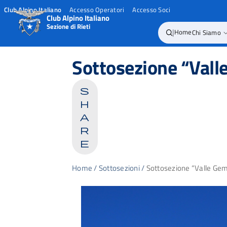
Club Alpino Italiano
Accesso Operatori
Accesso Soci
Club Alpino Italiano
Sezione di Rieti
|
Home
Chi Siamo
Skip
to
Sottosezione “Vall
content
s
h
a
r
e
Home
/
Sottosezioni
/
Sottosezione “Valle Gem