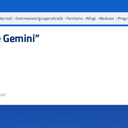
Iscriviti
Commissioni/gruppi/attività
Territorio
Rifugi
Webcam
Progr
e Gemini”
ini”