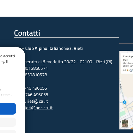
Contatti
CAI – Club Alpino Italiano Sez. Rieti
do accetti
Via Liberato di Benedetto 20/22 - 02100 - Rieti (RI)
cy. Il
CF: 80016860571
PI: 00830810578
Tel: 0746.496055
ua
Fax: 0746.496055
 esterni.
Email:
rieti@cai.it
PEC:
rieti@pec.cai.it