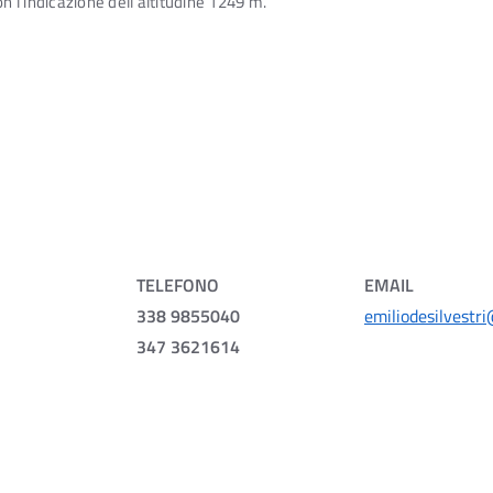
n l’indicazione dell’altitudine 1249 m.
TELEFONO
EMAIL
338 9855040
emiliodesilvestr
347 3621614