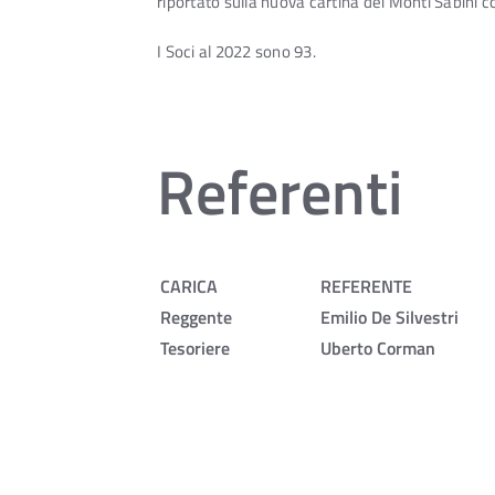
riportato sulla nuova cartina dei Monti Sabini co
I Soci al 2022 sono 93.
Referenti
CARICA
REFERENTE
Reggente
Emilio De Silvestri
Tesoriere
Uberto Corman