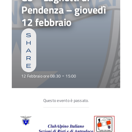
Pendenza – giovedì
12 febbraio
s
h
a
r
e
-
12 Febbraio ore 08:30
15:00
Questo evento è passato.