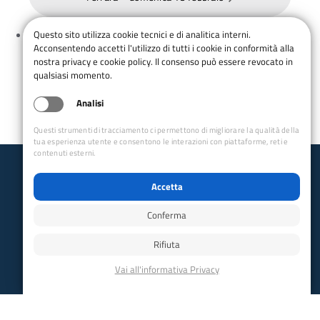
Questo sito utilizza cookie tecnici e di analitica interni.
Tornimparte (AQ) Da Castiglione al Rifugio le
Acconsentendo accetti l'utilizzo di tutti i cookie in conformità alla
Ferrarecce m1800 – domenica 8 febbraio
nostra privacy e cookie policy. Il consenso può essere revocato in
qualsiasi momento.
Analisi
Questi strumenti di tracciamento ci permettono di migliorare la qualità della
tua esperienza utente e consentono le interazioni con piattaforme, reti e
contenuti esterni.
Club Alpino Italiano
Accetta
Sezione di Rieti
Conferma
Seguici
Rifiuta
Facebook
Instagram
YouTube
Contatti
CAI – Club Alpino Italiano Sez. Rieti