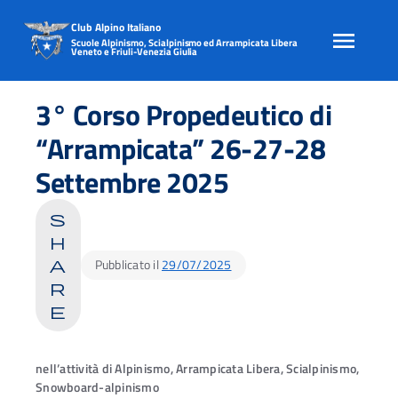
Club Alpino Italiano
Scuole Alpinismo, Scialpinismo ed Arrampicata Libera
Veneto e Friuli-Venezia Giulia
Skip
to
3° Corso Propedeutico di
content
“Arrampicata” 26-27-28
Settembre 2025
s
h
Pubblicato il
29/07/2025
a
r
e
nell’attività di Alpinismo, Arrampicata Libera, Scialpinismo,
Snowboard-alpinismo