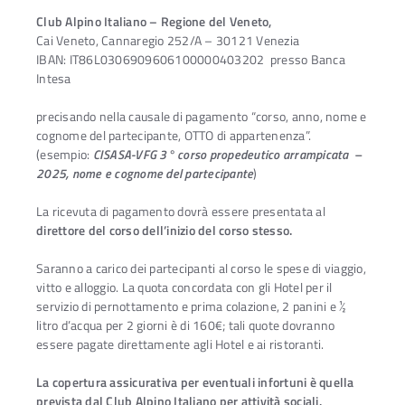
Club Alpino Italiano – Regione del Veneto,
Cai Veneto, Cannaregio 252/A – 30121 Venezia
IBAN: IT86L0306909606100000403202 presso Banca
Intesa
precisando nella causale di pagamento “corso, anno, nome e
cognome del partecipante, OTTO di appartenenza”.
(esempio:
CISASA-VFG 3° corso propedeutico arrampicata –
2025, nome e cognome del partecipante
)
La ricevuta di pagamento dovrà essere presentata al
direttore del corso dell’inizio del corso stesso.
Saranno a carico dei partecipanti al corso le spese di viaggio,
vitto e alloggio. La quota concordata con gli Hotel per il
servizio di pernottamento e prima colazione, 2 panini e ½
litro d’acqua per 2 giorni è di 160€; tali quote dovranno
essere pagate direttamente agli Hotel e ai ristoranti.
La copertura assicurativa
per eventuali infortuni è quella
prevista dal Club Alpino Italiano per attività sociali
.