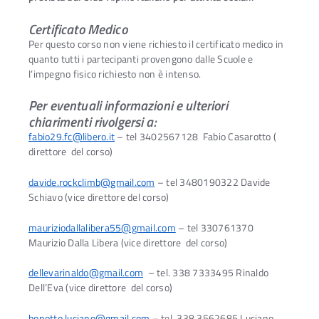
Certificato Medico
Per questo corso non viene richiesto il certificato medico in
quanto tutti i partecipanti provengono dalle Scuole e
l’impegno fisico richiesto non è intenso.
Per eventuali informazioni e ulteriori
chiarimenti rivolgersi a:
fabio29.fc@libero.it
– tel 3402567128 Fabio Casarotto (
direttore del corso)
davide.rockclimb@gmail.com
– tel 3480190322 Davide
Schiavo (vice direttore del corso)
mauriziodallalibera55@gmail.com
– tel 330761370
Maurizio Dalla Libera (vice direttore del corso)
dellevarinaldo@gmail.com
– tel. 338 7333495 Rinaldo
Dell’Eva (vice direttore del corso)
bonotto.luciano@gmail.com
– tel. 338 3562685 Luciano