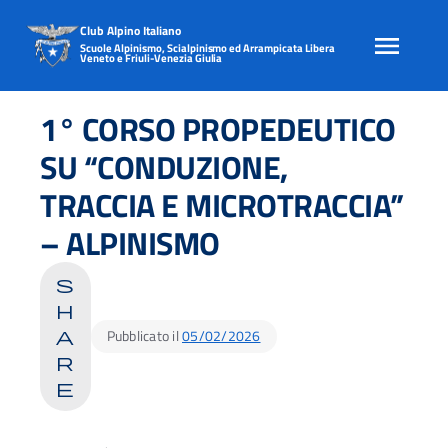
Club Alpino Italiano
Scuole Alpinismo, Scialpinismo ed Arrampicata Libera
Veneto e Friuli-Venezia Giulia
Skip
to
1° CORSO PROPEDEUTICO
content
SU “CONDUZIONE,
TRACCIA E MICROTRACCIA”
– ALPINISMO
s
h
Pubblicato il
05/02/2026
a
r
e