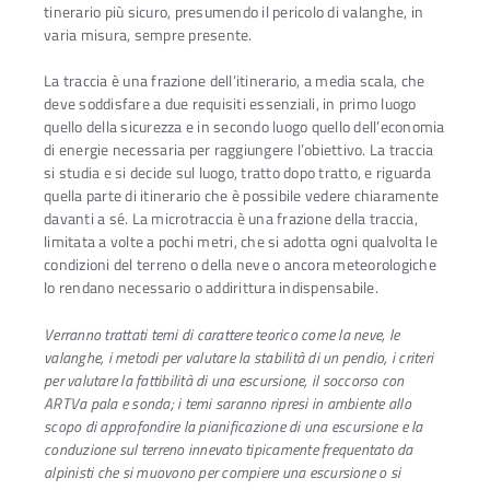
tinerario più sicuro, presumendo il pericolo di valanghe, in
varia misura, sempre presente.
La traccia è una frazione dell’itinerario, a media scala, che
deve soddisfare a due requisiti essenziali, in primo luogo
quello della sicurezza e in secondo luogo quello dell’economia
di energie necessaria per raggiun­gere l’obiettivo. La traccia
si studia e si decide sul luogo, trat­to dopo tratto, e riguarda
quella parte di itinerario che è possibile vedere chiaramente
davanti a sé. La microtraccia è una frazione della traccia,
limitata a volte a po­chi metri, che si adotta ogni qualvolta le
condizioni del terreno o della neve o anco­ra meteorologiche
lo rendano necessario o addirittura indispensabile.
Verranno trattati temi di carattere teorico come la neve, le
valanghe, i metodi per valutare la stabilità di un pendio, i criteri
per valutare la fattibilità di una escursione, il soccorso con
ARTVa pala e sonda; i temi saranno ripresi in ambiente allo
scopo di approfondire la pianificazione di una escursione e la
conduzione sul terreno innevato tipicamente frequentato da
alpinisti che si muovono per compiere una escursione o si