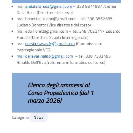
mail
and.dellarosa@gmail.com
– 333 8371987 Andrea
Della Rosa (Direttore del corso)
mail bonotto.luciano@gmail.com – tel. 338 3562685
Luciano Bonotto (Vice direttore del corso)
mail edo.fioretti@gmail.com – tel. 348 7023117 Edoardo
Fioretti (Direttore Scuola Interregionale)
mail
corsi.cisasavfg@gmail.com
(Commissione
Interregionale VFG.)
mail
dellevarinaldo@gmail.com
– tel. 338 7333495
Rinaldo Dell’Eva (referente informatico del corso)
Elenco degli ammessi al
Corso Propedeutico (dal 1
marzo 2026)
Categorie
News