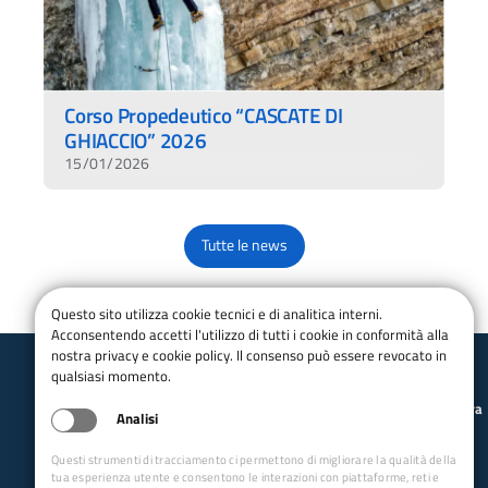
Corso Propedeutico “CASCATE DI
GHIACCIO” 2026
15/01/2026
Tutte le news
Questo sito utilizza cookie tecnici e di analitica interni.
Acconsentendo accetti l'utilizzo di tutti i cookie in conformità alla
nostra privacy e cookie policy. Il consenso può essere revocato in
qualsiasi momento.
Club Alpino Italiano
Scuole Alpinismo, Scialpinismo ed Arrampicata Libera
Analisi
Veneto e Friuli-Venezia Giulia
email:
vfg.cnsasa@cai.it
Questi strumenti di tracciamento ci permettono di migliorare la qualità della
facebook:
tua esperienza utente e consentono le interazioni con piattaforme, reti e