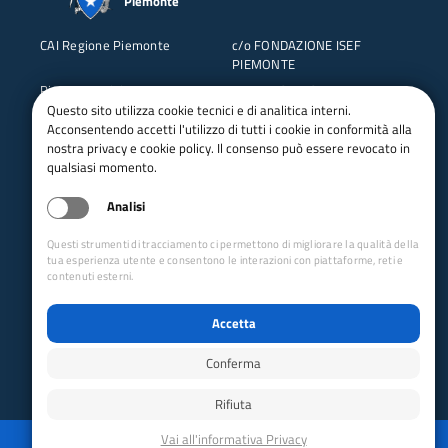
Piemonte
CAI Regione Piemonte
c/o FONDAZIONE ISEF
PIEMONTE
Piazza Bernini 12
10143 TORINO
Questo sito utilizza cookie tecnici e di analitica interni.
Tel: 011 5119480
C.F. 97676590017
Acconsentendo accetti l'utilizzo di tutti i cookie in conformità alla
nostra privacy e cookie policy. Il consenso può essere revocato in
qualsiasi momento.
Analisi
Questi strumenti di tracciamento ci permettono di migliorare la qualità della
tua esperienza utente e consentono le interazioni con piattaforme, reti e
contenuti esterni.
Collegamenti Rapidi
Accetta
Club Alpino Italiano
Accesso Operatori
Conferma
Accesso Soci
Rifiuta
Privacy
Mappa del sito
Disabilita animazioni