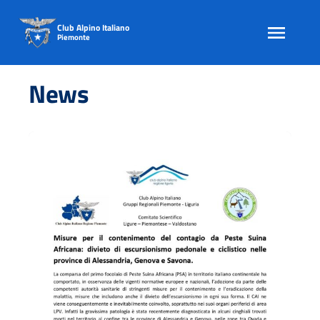
Club Alpino Italiano
Piemonte
Skip
to
News
content