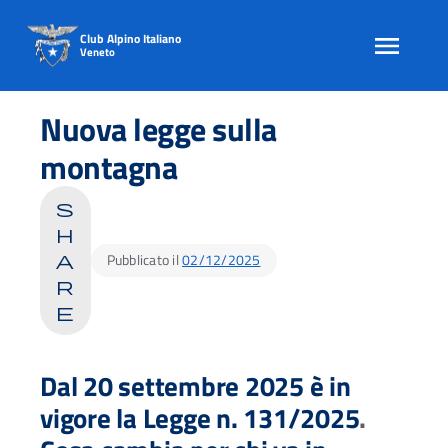
Club Alpino Italiano
Veneto
Skip
to
Nuova legge sulla
content
montagna
s
h
Pubblicato il
02/12/2025
a
r
e
Dal 20 settembre 2025 è in
vigore la Legge n. 131/2025
.