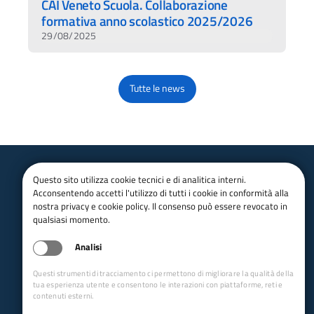
CAI Veneto Scuola. Collaborazione
formativa anno scolastico 2025/2026
29/08/2025
Tutte le news
Questo sito utilizza cookie tecnici e di analitica interni.
Club Alpino Italiano
Acconsentendo accetti l'utilizzo di tutti i cookie in conformità alla
Veneto
nostra privacy e cookie policy. Il consenso può essere revocato in
qualsiasi momento.
email:
segreteria@caiveneto.it
Tel.:
+39 353 426 7631
Analisi
pec:
gr.veneto@pec.cai.it
Sede legale: Cannaregio 252/A
Questi strumenti di tracciamento ci permettono di migliorare la qualità della
30121 - Venezia (VE)
tua esperienza utente e consentono le interazioni con piattaforme, reti e
Facebook
|
Instagram
contenuti esterni.
Collegamenti Rapidi