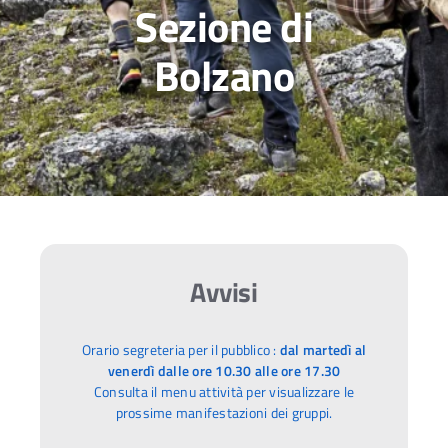
Sezione di
Bolzano
Avvisi
Orario segreteria per il pubblico :
dal martedì al
venerdì
dalle ore 10.30 alle ore 17.30
Consulta il menu attività per visualizzare le
prossime manifestazioni dei gruppi.