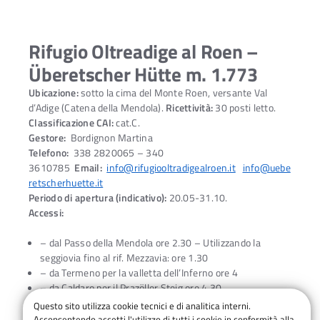
Rifugio Oltreadige al Roen –
Überetscher Hütte m. 1.773
Ubicazione:
sotto la cima del Monte Roen, versante Val
d’Adige (Catena della Mendola).
Ricettività:
30 posti letto.
Classificazione CAI:
cat.C.
Gestore:
Bordignon Martina
Telefono:
338 2820065 – 340
3610785
Email:
info@rifugiooltradigealroen.it
info@uebe
retscherhuette.it
Periodo di apertura (indicativo):
20.05-31.10.
Accessi:
– dal Passo della Mendola ore 2.30 – Utilizzando la
seggiovia fino al rif. Mezzavia: ore 1.30
– da Termeno per la valletta dell’Inferno ore 4
– da Caldaro per il Prazöller Steig ore 4.30
– da Castelvecchio (Caldaro) per il Langer Steig ore 3
Questo sito utilizza cookie tecnici e di analitica interni.
– da Cavareno ore 3
Acconsentendo accetti l'utilizzo di tutti i cookie in conformità alla