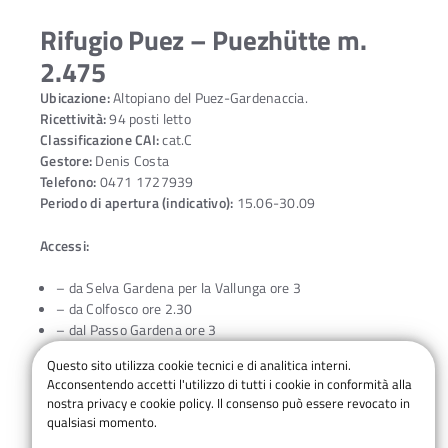
Rifugio Puez – Puezhütte m.
2.475
Ubicazione:
Altopiano del Puez-Gardenaccia.
Ricettività:
94 posti letto
Classificazione CAI:
cat.C
Gestore:
Denis Costa
Telefono:
0471 1727939
Periodo di apertura (indicativo):
15.06-30.09
Accessi:
– da Selva Gardena per la Vallunga ore 3
– da Colfosco ore 2.30
– dal Passo Gardena ore 3
– da La Villa o da Pedraces ore 4
Questo sito utilizza cookie tecnici e di analitica interni.
– da Longiarù ore 3
Acconsentendo accetti l'utilizzo di tutti i cookie in conformità alla
nostra privacy e cookie policy. Il consenso può essere revocato in
Cenni Storici:
Il rifugio originario fu costruito dalla Sezione
qualsiasi momento.
Ladinia del DuÖAV e inaugurato il 22 giugno 1889; ampliato