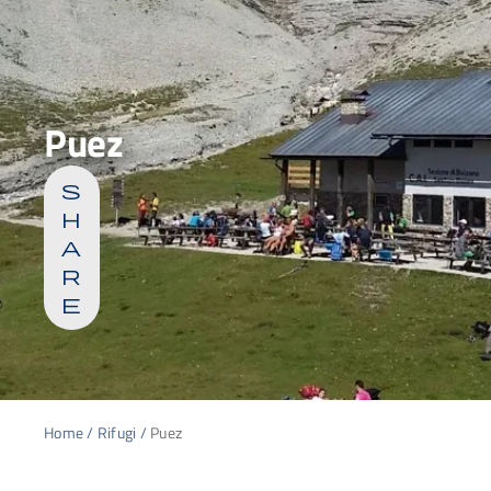
Puez
s
h
a
r
e
Home
/
Rifugi
/
Puez