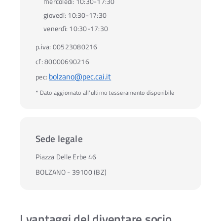
mercoledì:
10:30-17:30
giovedì:
10:30-17:30
venerdì:
10:30-17:30
p.iva:
00523080216
cf:
80000690216
bolzano@pec.cai.it
pec:
* Dato aggiornato all'ultimo tesseramento disponibile
Sede legale
Piazza Delle Erbe 46
BOLZANO - 39100 (BZ)
I vantaggi del diventare socio