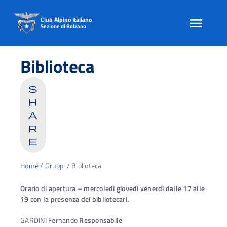
Club Alpino Italiano
Sezione di Bolzano
Skip
to
Biblioteca
content
s
h
a
r
e
Home
/
Gruppi
/
Biblioteca
Orario di apertura – mercoledì giovedì venerdì dalle 17 alle
19 con la presenza dei bibliotecari.
GARDINI Fernando
Responsabile