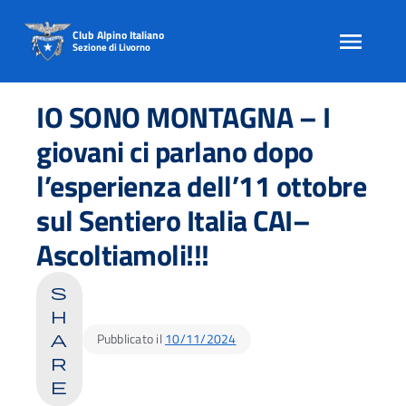
Club Alpino Italiano
Sezione di Livorno
Skip
to
IO SONO MONTAGNA – I
content
giovani ci parlano dopo
l’esperienza dell’11 ottobre
sul Sentiero Italia CAI–
Ascoltiamoli!!!
s
h
Pubblicato il
10/11/2024
a
r
e