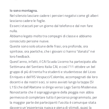
Io sono montagna.
Nel silenzio lasciare cadere i pensieri negativi come gli alberi
lasciano cadere le foglie.
Esserci staccati per un giorno dal telefono e dal non fare
nulla.
Abbiamo legato molto tra compagni di classe e abbiamo
conosciuto persone nuove.
Queste sono solo alcune delle frasi, ora profonde, ora
spiritose, ora poetiche, che i giovani ci hanno “donato” nei
loro feedback.
Quest’anno, infatti, il CAI Scuola Livorno ha partecipato alla
Settimana del Sentiero Italia CAI, e così l’11 ottobre un bel
gruppo di più di trenta fra studenti e studentesse del Liceo
Enriques e dell’IIS Vespucci/Colombo, accompagnati dai loro
docenti e dai nostri soci, si sono avviati lungo la tappa (SI
L15) che dall’Abetone si dirige verso Lago Santo Modenese.
Nonostante che il sopraggiungere della pioggia non abbia
permesso di completare tutto il percorso programmato, per
la maggior parte dei partecipanti l’uscita è comunque stata
davvero un’esperienza nuova e piena di stimoli, quasi la