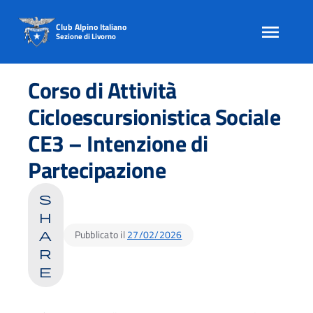
Club Alpino Italiano
Sezione di Livorno
Skip
to
Corso di Attività
content
Cicloescursionistica Sociale
CE3 – Intenzione di
Partecipazione
s
h
Pubblicato il
27/02/2026
a
r
e