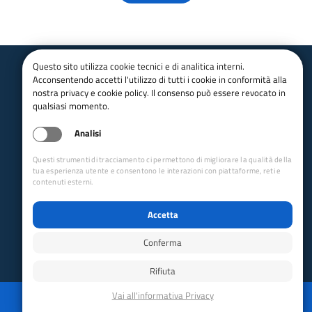
Questo sito utilizza cookie tecnici e di analitica interni.
Acconsentendo accetti l'utilizzo di tutti i cookie in conformità alla
Club Alpino Italiano
nostra privacy e cookie policy. Il consenso può essere revocato in
Sezione di Livorno
qualsiasi momento.
email:
livorno@cai.it
Analisi
pec:
livorno@pec.cai.it
Facebook
-
Youtube
Questi strumenti di tracciamento ci permettono di migliorare la qualità della
cf: 92093620497
tua esperienza utente e consentono le interazioni con piattaforme, reti e
Via G. M. Terreni, 4
Livorno - 57122
contenuti esterni.
Collegamenti Rapidi
Accetta
Club Alpino Italiano
Accesso Operatori
Conferma
Accesso Soci
Rifiuta
Privacy
Mappa del sito
Disabilita animazioni
Powered by GRUPPO YEC