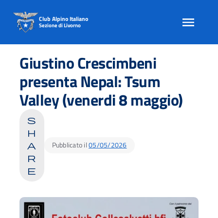
Club Alpino Italiano
Sezione di Livorno
Skip
to
Giustino Crescimbeni
content
presenta Nepal: Tsum
Valley (venerdi 8 maggio)
s
h
Pubblicato il
05/05/2026
a
r
e