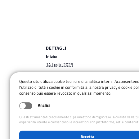
DETTAGLI
Inizio:
14 Luglio 2025
Fine:
Questo sito utilizza cookie tecnici e di analitica interni. Acconsenten
18 Luglio 2025
l'utilizzo di tutti i cookie in conformità alla nostra privacy e cookie poli
consenso può essere revocato in qualsiasi momento.
Analisi
Discesa nell’Alveo del Torrente Pavone: 
Questi strumenti di tracciamento ci permettono di migliorare la qualità della t
esperienza utente e consentono le interazioni con piattaforme, reti e contenuti
Accetta