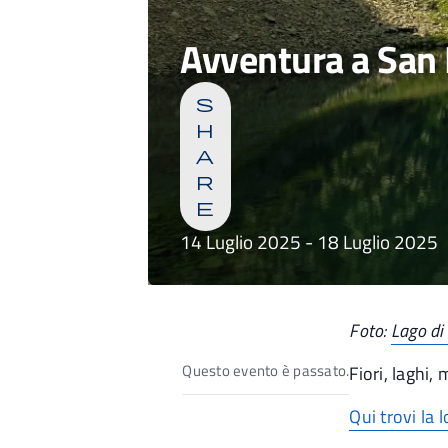
Avventura a San 
s
h
a
r
e
14 Luglio 2025
-
18 Luglio 2025
Foto:
Lago di
Questo evento è passato.
Fiori, laghi,
Qui trovi la 