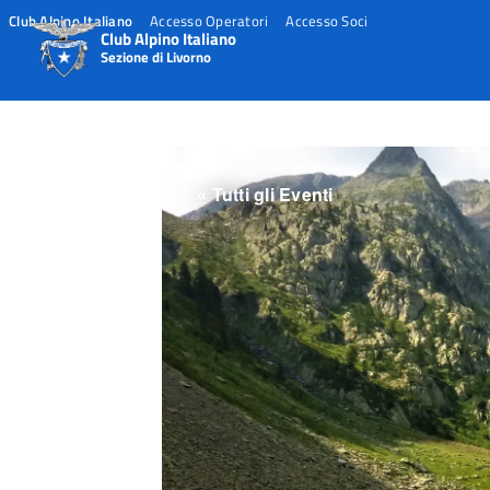
Club Alpino Italiano
Accesso Operatori
Accesso Soci
Club Alpino Italiano
Sezione di Livorno
Skip
to
content
« Tutti gli Eventi