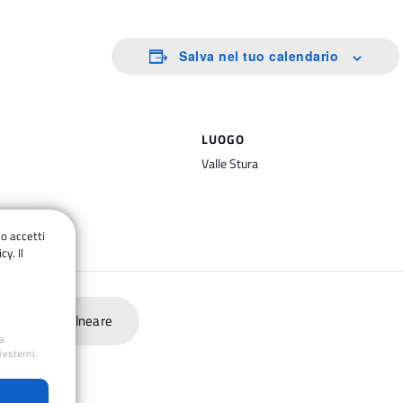
Salva nel tuo calendario
LUOGO
Valle Stura
do accetti
cy. Il
Escursione Balneare
ua
 esterni.