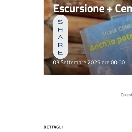
Escursione + Ce
s
h
a
r
e
03 Settembre 2025 ore 00:00
Quest
DETTAGLI