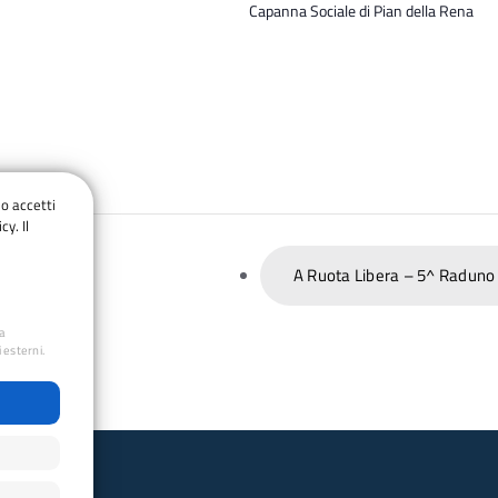
Capanna Sociale di Pian della Rena
do accetti
cy. Il
A Ruota Libera – 5^ Raduno 
ua
 esterni.