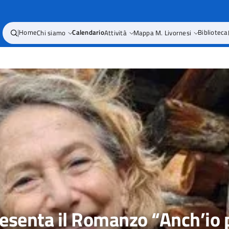
|
Home
Chi siamo
Calendario
Attività
Mappa M. Livornesi
Biblioteca
resenta il Romanzo “Anch’io 