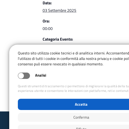
Data:
03 Settembre 2025
Ora:
00:00
Categoria Evento:
presentazione
Questo sito utilizza cookie tecnici e di analitica interni. Acconsenten
l'utilizzo di tutti i cookie in conformità alla nostra privacy e cookie poli
consenso può essere revocato in qualsiasi momento.
Apuane – Le Tre Foci nella Valle di Vinca
Analisi
Questi strumenti di tracciamento ci permettono di migliorare la qualità della t
esperienza utente e consentono le interazioni con piattaforme, reti e contenuti
Accetta
Conferma
Club Alpino Italiano