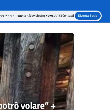
Iscrizioni e Rinnovi
Newsletter
News
Utilità
Contatti
Diventa Socio
potrò volare” +