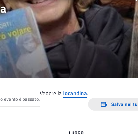
na
Vedere la
locandina
.
o evento è passato.
Salva nel t
LUOGO