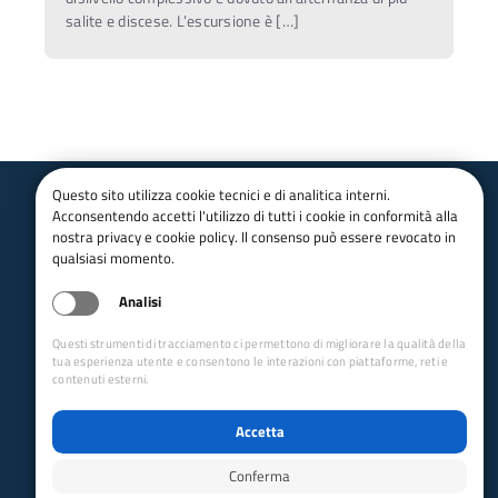
salite e discese. L’escursione è […]
Questo sito utilizza cookie tecnici e di analitica interni.
Acconsentendo accetti l'utilizzo di tutti i cookie in conformità alla
Club Alpino Italiano
nostra privacy e cookie policy. Il consenso può essere revocato in
Sezione di Livorno
qualsiasi momento.
email:
livorno@cai.it
Analisi
pec:
livorno@pec.cai.it
Facebook
-
Youtube
Questi strumenti di tracciamento ci permettono di migliorare la qualità della
cf: 92093620497
tua esperienza utente e consentono le interazioni con piattaforme, reti e
Via G. M. Terreni, 4
Livorno - 57122
contenuti esterni.
Collegamenti Rapidi
Accetta
Club Alpino Italiano
Accesso Operatori
Conferma
Accesso Soci