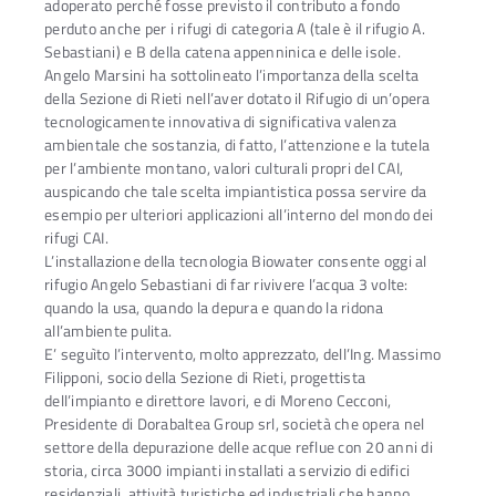
adoperato perché fosse previsto il contributo a fondo
perduto anche per i rifugi di categoria A (tale è il rifugio A.
Sebastiani) e B della catena appenninica e delle isole.
Angelo Marsini ha sottolineato l’importanza della scelta
della Sezione di Rieti nell’aver dotato il Rifugio di un’opera
tecnologicamente innovativa di significativa valenza
ambientale che sostanzia, di fatto, l’attenzione e la tutela
per l’ambiente montano, valori culturali propri del CAI,
auspicando che tale scelta impiantistica possa servire da
esempio per ulteriori applicazioni all’interno del mondo dei
rifugi CAI.
L’installazione della tecnologia Biowater consente oggi al
rifugio Angelo Sebastiani di far rivivere l’acqua 3 volte:
quando la usa, quando la depura e quando la ridona
all’ambiente pulita.
E’ seguìto l’intervento, molto apprezzato, dell’Ing. Massimo
Filipponi, socio della Sezione di Rieti, progettista
dell’impianto e direttore lavori, e di Moreno Cecconi,
Presidente di Dorabaltea Group srl, società che opera nel
settore della depurazione delle acque reflue con 20 anni di
storia, circa 3000 impianti installati a servizio di edifici
residenziali, attività turistiche ed industriali che hanno