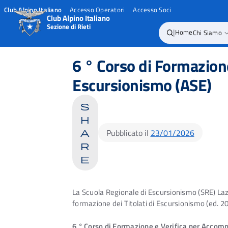
Club Alpino Italiano
Accesso Operatori
Accesso Soci
Club Alpino Italiano
Sezione di Rieti
|
Home
Chi Siamo
Skip
to
6 ° Corso di Formazione
content
Escursionismo (ASE)
s
h
Pubblicato il
23/01/2026
a
r
e
La Scuola Regionale di Escursionismo (SRE) Laz
formazione dei Titolati di Escursionismo (ed. 20
6 ° Corso di Formazione e Verifica per Accomp