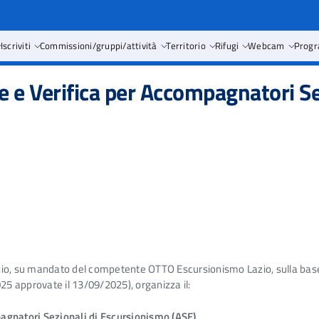
Iscriviti
Commissioni/gruppi/attività
Territorio
Rifugi
Webcam
Progr
 e Verifica per Accompagnatori Se
io, su mandato del competente OTTO Escursionismo Lazio, sulla base de
25 approvate il 13/09/2025), organizza il:
agnatori Sezionali di Escursionismo (ASE)