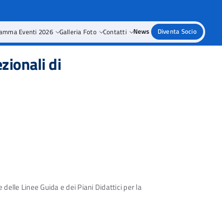
amma Eventi 2026
Galleria Foto
Contatti
News
Diventa Socio
zionali di
lle Linee Guida e dei Piani Didattici per la