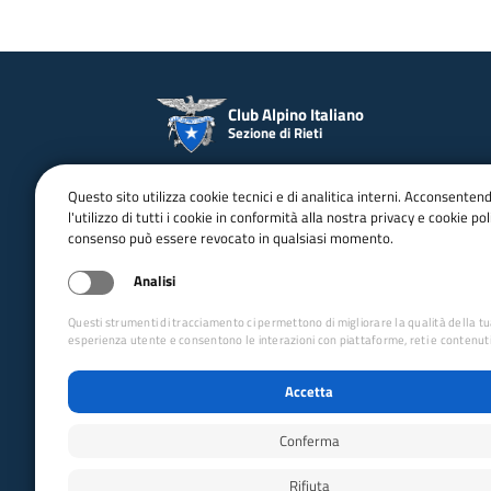
Club Alpino Italiano
Sezione di Rieti
Seguici
Questo sito utilizza cookie tecnici e di analitica interni. Acconsenten
l'utilizzo di tutti i cookie in conformità alla nostra privacy e cookie poli
consenso può essere revocato in qualsiasi momento.
Facebook
Instagram
YouTube
Analisi
Questi strumenti di tracciamento ci permettono di migliorare la qualità della t
esperienza utente e consentono le interazioni con piattaforme, reti e contenuti
Accetta
Conferma
Rifiuta