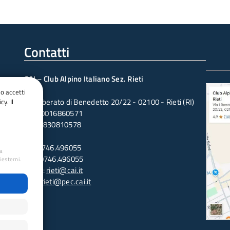
Contatti
CAI – Club Alpino Italiano Sez. Rieti
do accetti
Via Liberato di Benedetto 20/22 - 02100 - Rieti (RI)
cy. Il
CF: 80016860571
PI: 00830810578
Tel: 0746.496055
ua
Fax: 0746.496055
 esterni.
Email:
rieti@cai.it
PEC:
rieti@pec.cai.it