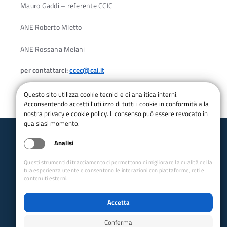
Mauro Gaddi – referente CCIC
ANE Roberto Mletto
ANE Rossana Melani
per contattarci:
ccec@cai.it
Questo sito utilizza cookie tecnici e di analitica interni.
Acconsentendo accetti l'utilizzo di tutti i cookie in conformità alla
nostra privacy e cookie policy. Il consenso può essere revocato in
qualsiasi momento.
Analisi
Club Alpino Italiano
Escursionismo e Cicloescursionismo
Questi strumenti di tracciamento ci permettono di migliorare la qualità della
tua esperienza utente e consentono le interazioni con piattaforme, reti e
email:
ccec@cai.it
contenuti esterni.
Collegamenti Rapidi
Accetta
Club Alpino Italiano
Accesso Operatori
Conferma
Accesso Soci