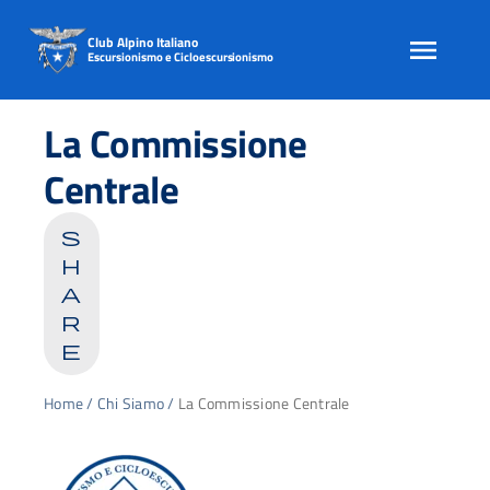
Club Alpino Italiano
Escursionismo e Cicloescursionismo
Skip
to
La Commissione
content
Centrale
s
h
a
r
e
Home
/
Chi Siamo
/
La Commissione Centrale