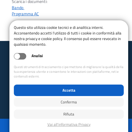
Scarica i documenti:
Bando
Programma AC
Questo sito utilizza cookie tecnici e di analitica interni.
Acconsentendo accetti l'utilizzo di tutti i cookie in conformità alla
nostra privacy e cookie policy. Il consenso può essere revocato in
qualsiasi momento.
Analisi
Club Alpino Italiano
Escursionismo e Cicloescursionismo
Questi strumenti di tracciamento ci permettono di migliorare la qualità della
tua esperienza utente e consentono le interazioni con piattaforme, reti e
email:
ccec@cai.it
contenuti esterni.
Collegamenti Rapidi
Accetta
Club Alpino Italiano
Accesso Operatori
Conferma
Accesso Soci
Rifiuta
Privacy
Mappa del sito
Disabilita animazioni
Powered by GRUPPO YEC