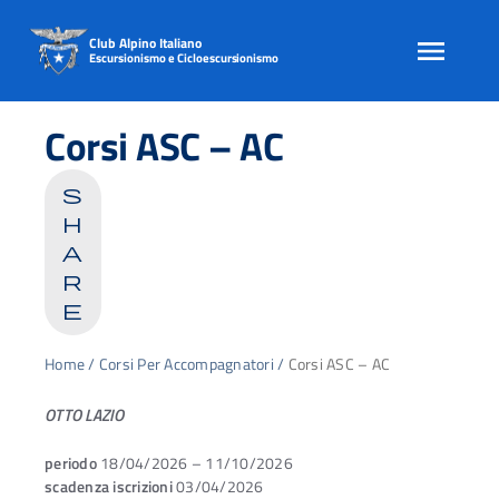
Club Alpino Italiano
Escursionismo e Cicloescursionismo
Skip
to
Corsi ASC – AC
content
s
h
a
r
e
Home
/
Corsi Per Accompagnatori
/
Corsi ASC – AC
OTTO LAZIO
periodo
18/04/2026 – 11/10/2026
scadenza iscrizioni
03/04/2026