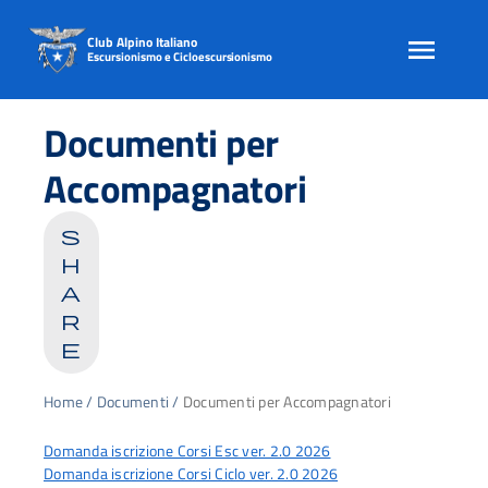
Club Alpino Italiano
Escursionismo e Cicloescursionismo
Skip
to
Documenti per
content
Accompagnatori
s
h
a
r
e
Home
/
Documenti
/
Documenti per Accompagnatori
Domanda iscrizione Corsi Esc ver. 2.0 2026
Domanda iscrizione Corsi Ciclo ver. 2.0 2026