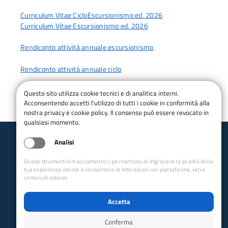
Curriculum Vitae CicloEscursionismo ed. 2026
Curriculum Vitae Escursionismo ed. 2026
Rendiconto attività annuale escursionismo
Rendiconto attività annuale ciclo
Questo sito utilizza cookie tecnici e di analitica interni.
Acconsentendo accetti l'utilizzo di tutti i cookie in conformità alla
nostra privacy e cookie policy. Il consenso può essere revocato in
qualsiasi momento.
Analisi
Club Alpino Italiano
Escursionismo e Cicloescursionismo
Questi strumenti di tracciamento ci permettono di migliorare la qualità della
tua esperienza utente e consentono le interazioni con piattaforme, reti e
contenuti esterni.
email:
ccec@cai.it
Collegamenti Rapidi
Accetta
Club Alpino Italiano
Accesso Operatori
Conferma