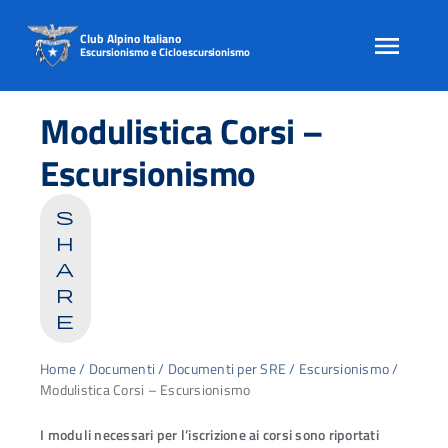
Club Alpino Italiano
Escursionismo e Cicloescursionismo
Skip
to
Modulistica Corsi –
content
Escursionismo
s
h
a
r
e
Home
/
Documenti
/
Documenti per SRE
/
Escursionismo
/
Modulistica Corsi – Escursionismo
I moduli necessari per l’iscrizione ai corsi sono riportati