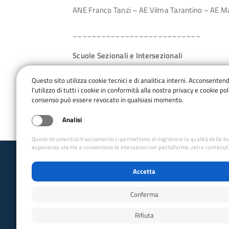
ANE Franco Tanzi – AE Vilma Tarantino – AE Ma
___________________________
Scuole Sezionali e Intersezionali
SSE Napoli
Questo sito utilizza cookie tecnici e di analitica interni. Acconsenten
l'utilizzo di tutti i cookie in conformità alla nostra privacy e cookie poli
Sezione: Napoli
consenso può essere revocato in qualsiasi momento.
Direttore: ANE Simone Merola
Analisi
Questi strumenti di tracciamento ci permettono di migliorare la qualità della t
esperienza utente e consentono le interazioni con piattaforme, reti e contenuti
Club Alpino Italiano
Accetta
Escursionismo e Cicloescursionismo
Conferma
email:
ccec@cai.it
Rifiuta