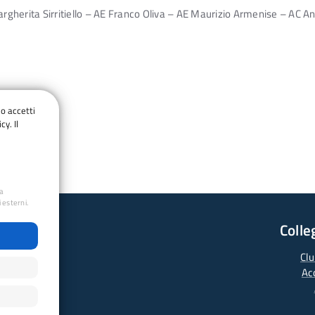
rgherita Sirritiello – AE Franco Oliva – AE Maurizio Armenise – AC 
do accetti
cy. Il
ua
 esterni.
Colle
Clu
Ac