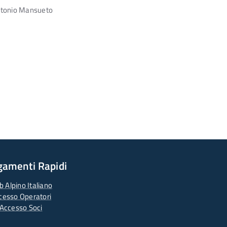
Antonio Mansueto
gamenti Rapidi
b Alpino Italiano
cesso Operatori
Accesso Soci