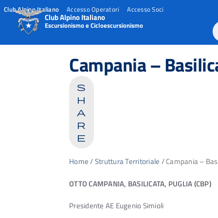
Club Alpino Italiano
Accesso Operatori
Accesso Soci
Club Alpino Italiano
Escursionismo e Cicloescursionismo
Skip
to
Campania – Basilic
content
s
h
a
r
e
Home
/
Struttura Territoriale
/
Campania – Basi
OTTO CAMPANIA, BASILICATA, PUGLIA (CBP)
Presidente AE Eugenio Simioli