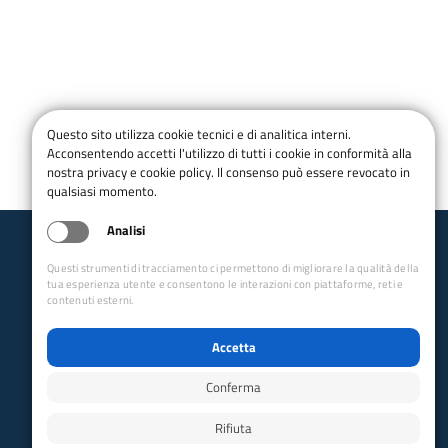
Questo sito utilizza cookie tecnici e di analitica interni.
Acconsentendo accetti l'utilizzo di tutti i cookie in conformità alla
nostra privacy e cookie policy. Il consenso può essere revocato in
qualsiasi momento.
Analisi
Club Alpino Italiano
Questi strumenti di tracciamento ci permettono di migliorare la qualità della
Escursionismo e Cicloescursionismo
tua esperienza utente e consentono le interazioni con piattaforme, reti e
contenuti esterni.
email:
ccec@cai.it
Collegamenti Rapidi
Accetta
Club Alpino Italiano
Conferma
Accesso Operatori
Accesso Soci
Rifiuta