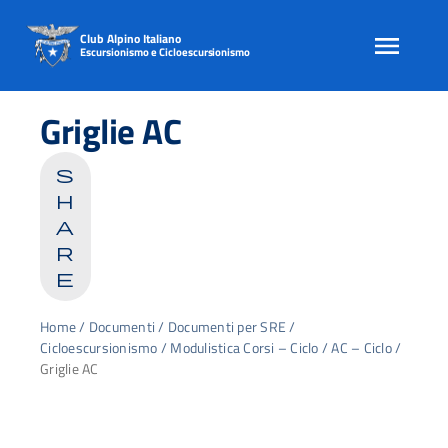
Club Alpino Italiano
Escursionismo e Cicloescursionismo
Skip
to
Griglie AC
content
s
h
a
r
e
Home
/
Documenti
/
Documenti per SRE
/
Cicloescursionismo
/
Modulistica Corsi – Ciclo
/
AC – Ciclo
/
Griglie AC