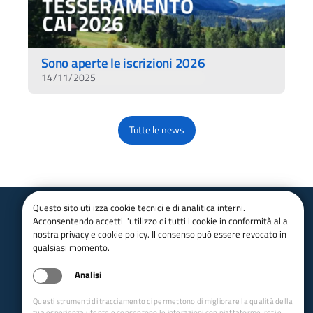
Sono aperte le iscrizioni 2026
14/11/2025
Tutte le news
Questo sito utilizza cookie tecnici e di analitica interni.
Acconsentendo accetti l'utilizzo di tutti i cookie in conformità alla
Club Alpino Italiano
nostra privacy e cookie policy. Il consenso può essere revocato in
Sezione di Bolzano
qualsiasi momento.
email:
info@caibolzano.it
Analisi
pec:
bolzano@pec.cai.it
Tel.
0471 978 172
Questi strumenti di tracciamento ci permettono di migliorare la qualità della
P.IVA 00523080216
tua esperienza utente e consentono le interazioni con piattaforme, reti e