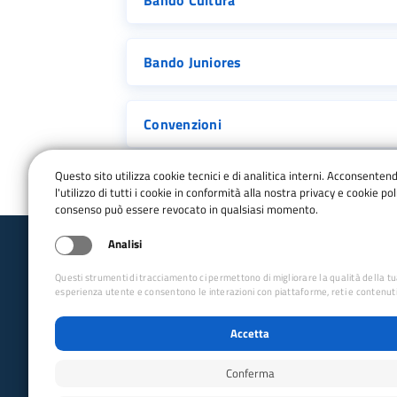
Bando Juniores
Convenzioni
Questo sito utilizza cookie tecnici e di analitica interni. Acconsenten
l'utilizzo di tutti i cookie in conformità alla nostra privacy e cookie poli
consenso può essere revocato in qualsiasi momento.
Analisi
Club Alpino Italiano
Questi strumenti di tracciamento ci permettono di migliorare la qualità della t
Lombardia
esperienza utente e consentono le interazioni con piattaforme, reti e contenuti
email:
gr_cai_lombardia@cai.it
Accetta
Tel:
+393274851177
CF: 95046800132
Conferma
PEC:
gr.lombardia@pec.cai.it