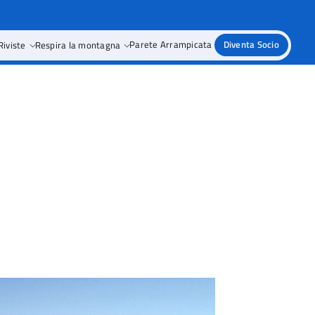
Riviste
Respira la montagna
Parete Arrampicata
Diventa Socio