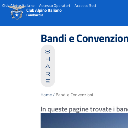
Club Alpino Italiano
Accesso Operatori
Accesso Soci
Club Alpino Italiano
Lombardia
Skip
to
Bandi e Convenzion
content
s
h
a
r
e
Home
/
Bandi e Convenzioni
In queste pagine trovate i band