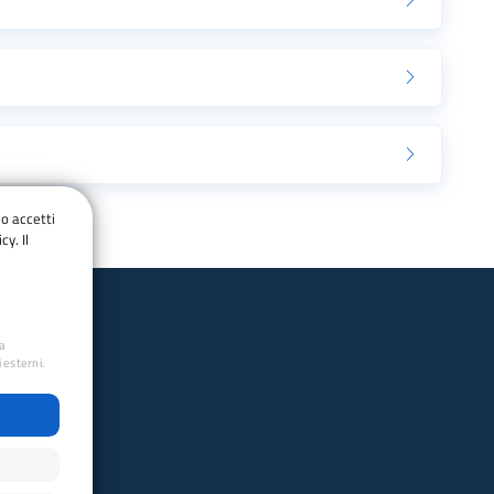
do accetti
cy. Il
ua
 esterni.