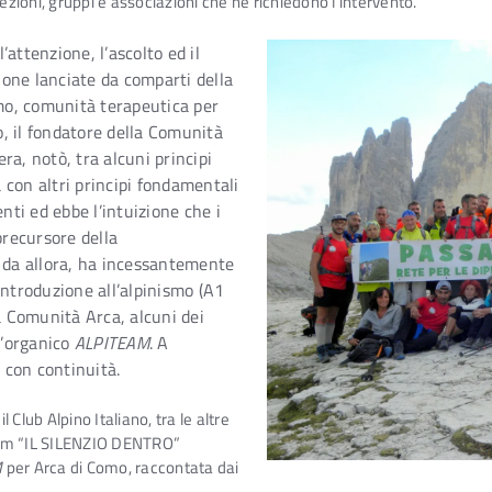
ezioni, gruppi e associazioni che ne richiedono l’intervento.
l’attenzione, l’ascolto ed il
zione lanciate da comparti della
omo, comunità terapeutica per
, il fondatore della Comunità
a, notò, tra alcuni principi
con altri principi fondamentali
nti ed ebbe l’intuizione che i
precursore della
,
da allora, ha incessantemente
introduzione all’alpinismo (A1
a Comunità Arca, alcuni dei
l’organico
ALPITEAM
. A
 con continuità.
Club Alpino Italiano, tra le altre
 film “IL SILENZIO DENTRO”
M
per Arca di Como, raccontata dai