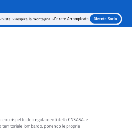
Riviste
Respira la montagna
Parete Arrampicata
Diventa Socio
l pieno rispetto dei regolamenti della CNSASA, e
to territoriale lombardo, ponendo le proprie