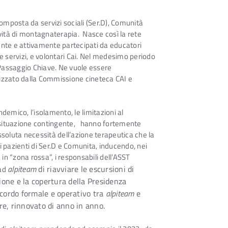
omposta da servizi sociali (Ser.D), Comunità
ività di montagnaterapia. Nasce così la rete
nte e attivamente partecipati da educatori
 e servizi, e volontari Cai. Nel medesimo periodo
e Passaggio Chiave. Ne vuole essere
izzato dalla Commissione cineteca CAI e
emico, l’isolamento, le limitazioni al
 situazione contingente, hanno fortemente
assoluta necessità dell’azione terapeutica che la
pazienti di Ser.D e Comunita, inducendo, nei
n “zona rossa”, i responsabili dell’ASST
alpiteam
di riavviare le escursioni di
 ad
one e la copertura della Presidenza
accordo formale e operativo tra
alpiteam
e
, rinnovato di anno in anno.