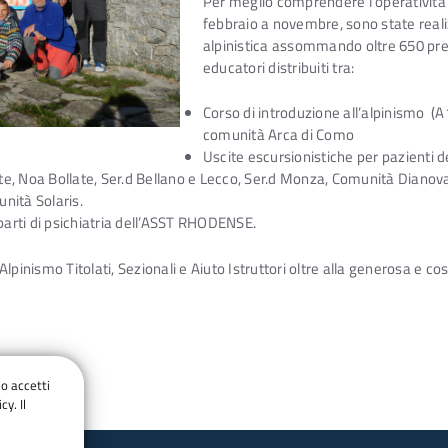
Per meglio comprendere l’operatività
febbraio a novembre, sono state realiz
alpinistica assommando oltre 650 pre
educatori distribuiti tra:
Corso di introduzione all’alpinismo (A1
comunità Arca di Como
Uscite escursionistiche per pazienti de
ate, Noa Bollate, Ser.d Bellano e Lecco, Ser.d Monza, Comunità Dianov
nità Solaris.
parti di psichiatria dell’ASST RHODENSE.
Alpinismo Titolati, Sezionali e Aiuto Istruttori oltre alla generosa e 
do accetti
cy. Il