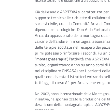
risorse tecniche e didattiche a disposizione di s
ALPITEAM
si caratterizza per 
Già dall’esordio
supporto tecnico alle richieste di collabora
società civile, quali la Comunità Arca di C
dipendenze patologiche. Don Aldo Fortunato
Arca, da appassionato della montagna qual’er
cardine dell’andare in montagna, assonanza 
delle terapie adottate nel recupero dei pazie
primi potessero rinforzare i secondi. Fu un 
“
montagnaterapia
”, l’attività che
ALPITEAM
svolto, organizzando anno su anno corsi di 
nel disciplinare CNSASA) per i pazienti dell
quali sono diventati istruttori entrando nel
tutt’oggi il corso A1 per Arca viene erogato
Nel 2002, anno Internazionale della Montagna, il 
iniziative, ha sponsorizzato la produzione del
descrizione della montagnaterapia di
ALPITEA
protagonisti.