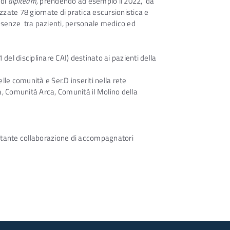
 di
alpiteam,
prendendo ad esempio il 2022, da
zate 78 giornate di pratica escursionistica e
senze tra pazienti, personale medico ed
 del disciplinare CAI) destinato ai pazienti della
lle comunità e Ser.D inseriti nella rete
a, Comunità Arca, Comunità il Molino della
costante collaborazione di accompagnatori