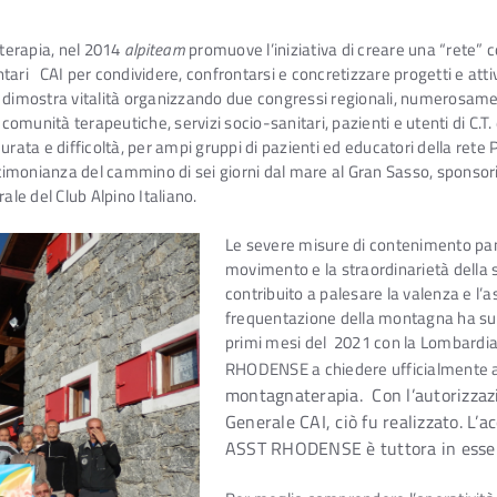
terapia, nel 2014
alpiteam
promuove l’iniziativa di creare una “rete” c
tari CAI per condividere, confrontarsi e concretizzare progetti e att
, dimostra vitalità organizzando due congressi regionali, numerosame
munità terapeutiche, servizi socio-sanitari, pazienti e utenti di C.T.
durata e difficoltà, per ampi gruppi di pazienti ed educatori della ret
timonianza del cammino di sei giorni dal mare al Gran Sasso, sponsor
le del Club Alpino Italiano.
Le severe misure di contenimento pand
movimento e la straordinarietà della
contribuito a palesare la valenza e l’
frequentazione della montagna ha sui 
primi mesi del 2021 con la Lombardia i
RHODENSE a chiedere ufficialmente
montagnaterapia. Con l’autorizzazi
Generale CAI, ciò fu realizzato. L’
ASST RHODENSE è tuttora in essere