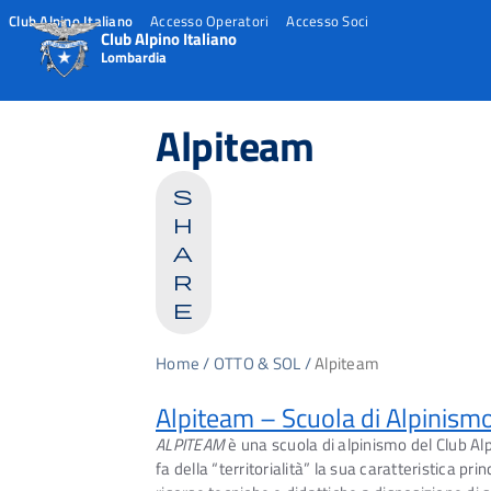
Club Alpino Italiano
Accesso Operatori
Accesso Soci
Club Alpino Italiano
Lombardia
Skip
to
Alpiteam
content
s
h
a
r
e
Home
/
OTTO & SOL
/
Alpiteam
Alpiteam – Scuola di Alpinism
ALPITEAM
è una scuola di alpinismo del Club Alp
fa della “territorialità” la sua caratteristica 