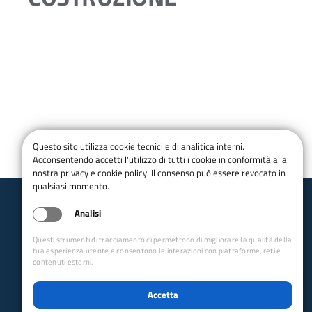
Questo sito utilizza cookie tecnici e di analitica interni.
Acconsentendo accetti l'utilizzo di tutti i cookie in conformità alla
nostra privacy e cookie policy. Il consenso può essere revocato in
qualsiasi momento.
Analisi
Club Alpino Italiano
Lombardia
Questi strumenti di tracciamento ci permettono di migliorare la qualità della
tua esperienza utente e consentono le interazioni con piattaforme, reti e
email:
gr_cai_lombardia@cai.it
contenuti esterni.
Tel:
+393274851177
CF: 95046800132
Accetta
PEC:
gr.lombardia@pec.cai.it