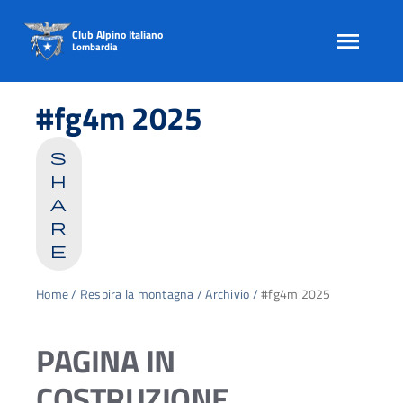
Club Alpino Italiano
Lombardia
Skip
to
#fg4m 2025
content
s
h
a
r
e
Home
/
Respira la montagna
/
Archivio
/
#fg4m 2025
PAGINA IN
COSTRUZIONE