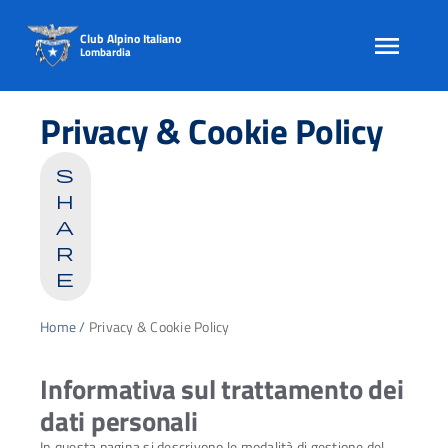
Club Alpino Italiano
Lombardia
Skip
to
Privacy & Cookie Policy
content
s
h
a
r
e
Home
/
Privacy & Cookie Policy
Informativa sul trattamento dei
dati personali
In questa pagina si descrivono le modalità di gestione del