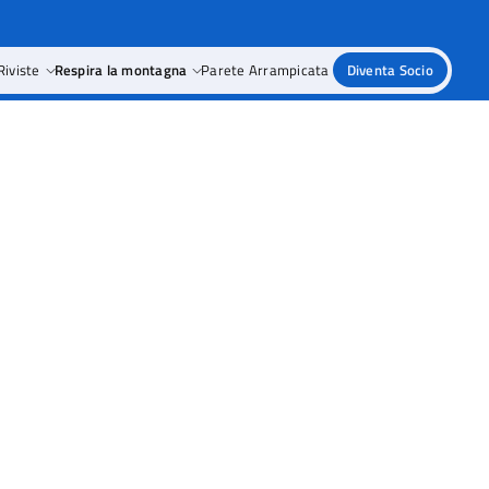
Riviste
Respira la montagna
Parete Arrampicata
Diventa Socio