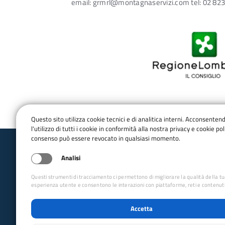
email: grmrl@montagnaservizi.com tel: 02 823
Questo sito utilizza cookie tecnici e di analitica interni. Acconsenten
l'utilizzo di tutti i cookie in conformità alla nostra privacy e cookie poli
consenso può essere revocato in qualsiasi momento.
Club Alpino Italiano
Analisi
Lombardia
Questi strumenti di tracciamento ci permettono di migliorare la qualità della t
esperienza utente e consentono le interazioni con piattaforme, reti e contenuti
email:
gr_cai_lombardia@cai.it
Tel:
+393274851177
Accetta
CF: 95046800132
PEC:
gr.lombardia@pec.cai.it