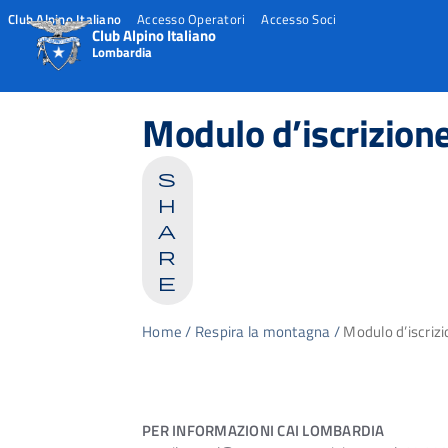
Club Alpino Italiano
Accesso Operatori
Accesso Soci
Club Alpino Italiano
Lombardia
Skip
to
Modulo d’iscrizion
content
s
h
a
r
e
Home
/
Respira la montagna
/
Modulo d’iscriz
PER INFORMAZIONI CAI LOMBARDIA