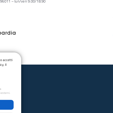
96011 – lun/ven 9.00/18.90
do accetti
cy. Il
ua
 esterni.