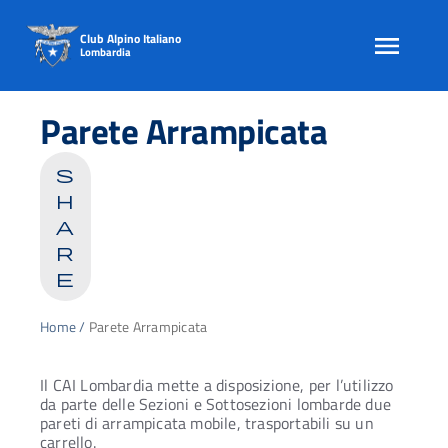
Club Alpino Italiano
Lombardia
Skip
to
Parete Arrampicata
content
s
h
a
r
e
Home
/
Parete Arrampicata
Il CAI Lombardia mette a disposizione, per l’utilizzo
da parte delle Sezioni e Sottosezioni lombarde due
pareti di arrampicata mobile, trasportabili su un
carrello.