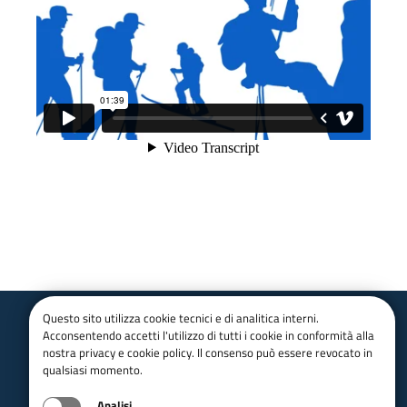
Questo sito utilizza cookie tecnici e di analitica interni.
Acconsentendo accetti l'utilizzo di tutti i cookie in conformità alla
Club Alpino Italiano
nostra privacy e cookie policy. Il consenso può essere revocato in
Lombardia
qualsiasi momento.
email:
gr_cai_lombardia@cai.it
Analisi