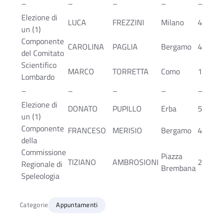
–
–
–
–
–
Elezione di
LUCA
FREZZINI
Milano
4
un (1)
Componente
CAROLINA
PAGLIA
Bergamo
4
del Comitato
Scientifico
MARCO
TORRETTA
Como
1
Lombardo
–
–
–
–
–
Elezione di
DONATO
PUPILLO
Erba
5
un (1)
Componente
FRANCESO
MERISIO
Bergamo
4
della
Commissione
Piazza
TIZIANO
AMBROSIONI
2
Regionale di
Brembana
Speleologia
Categorie
Appuntamenti